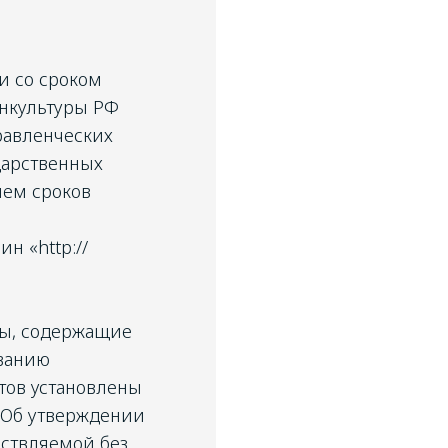
и со сроком
инкультуры РФ
равленческих
дарственных
ием сроков
н «http://
нты, содержащие
ованию
нтов установлены
 «Об утверждении
ествляемой без