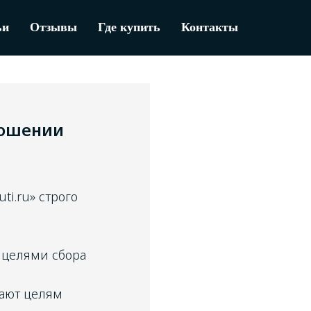
ьи
Отзывы
Где купить
Контакты
ношении
ti.ru» строго
 целями сбора
чают целям