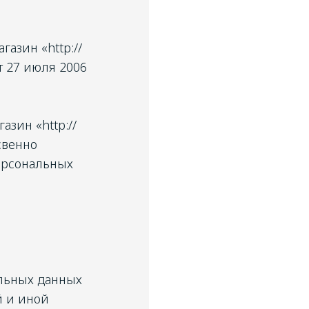
азин «http://
т 27 июля 2006
зин «http://
свенно
ерсональных
нальных данных
й и иной