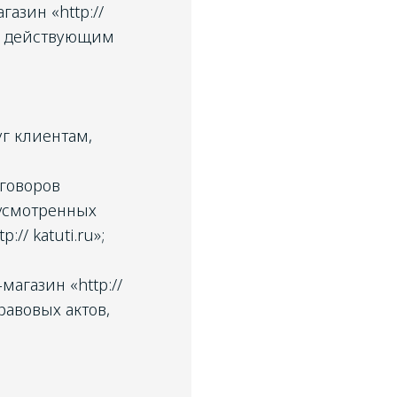
азин «http://
u», действующим
г клиентам,
говоров
усмотренных
/ katuti.ru»;
агазин «http://
равовых актов,