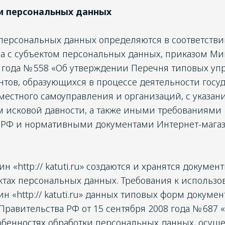
и персональных данных
персональных данных определяются в соответстви
ра с субъектом персональных данных, приказом М
10 года № 558 «Об утверждении Перечня типовых уп
тов, образующихся в процессе деятельности госу
 местного самоуправления и организаций, с указан
м исковой давности, а также иными требованиями
 РФ и нормативными документами Интернет-магази
н «http:// katuti.ru» создаются и хранятся докуме
ктах персональных данных. Требования к использ
ин «http:// katuti.ru» данных типовых форм докуме
равительства РФ от 15 сентября 2008 года № 687
обенностях обработки персональных данных, осущ