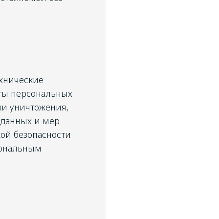
ехнические
ты персональных
ли уничтожения,
 данных и мер
кой безопасности
сональным