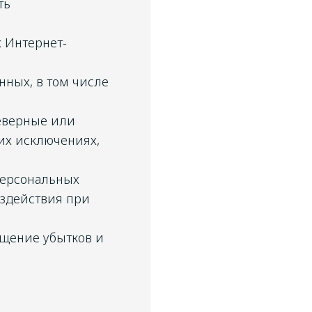
ть
 Интернет-
нных, в том числе
еверные или
их исключениях,
персональных
ездействия при
ещение убытков и