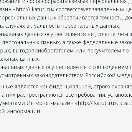
держание и состав обрабатываемых персональных 
зин «http:// katuti.ru» соответствует заявленным ц
персональных данных обеспечивается точность, дос
х случаях актуальность персональных данных;
нальных данных осуществляется не дольше, чем э
 персональных данных, а также федеральные зако
орых, выгодоприобретателем или поручителем по 
альных данных;
сональных данных осуществляется с соблюдением
дусмотренных законодательством Российской Феде
нные являются конфиденциальной, строго охраня
а них распространяются все требования, установ
ентами Интернет-магазин «http:// katuti.ru», к за
ой информации.