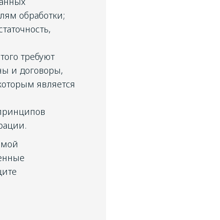
данных
елям обработки;
таточность,
того требуют
ны и договоры,
которым является
 принципов
рации.
емой
ленные
щите