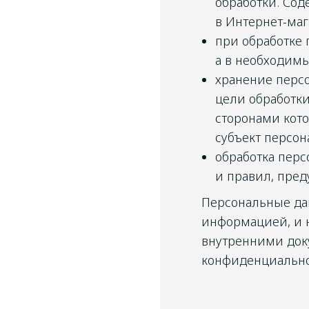
обработки. Со
в Интернет-мага
при обработке 
а в необходимы
хранение персо
цели обработки
сторонами кот
субъект персон
обработка пер
и правил, пре
Персональные да
информацией, и н
внутренними докум
конфиденциальн