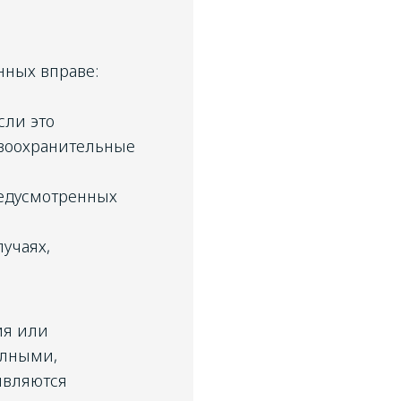
анных вправе:
сли это
авоохранительные
редусмотренных
лучаях,
ия или
олными,
являются